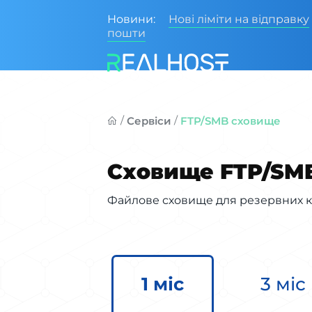
Новини:
Нові ліміти на відправку
пошти
/
/
Сервіси
FTP/SMB сховище
Сховище FTP/SM
Файлове сховище для резервних к
1 міс
3 міс