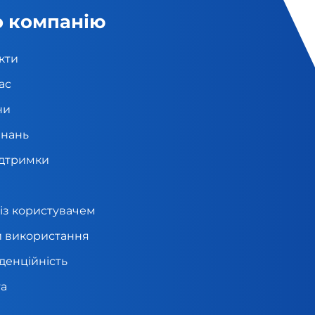
 компанію
кти
ас
ни
знань
ідтримки
 із користувачем
 використання
денційність
а