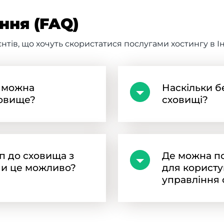
ння (FAQ)
єнтів, що хочуть скористатися послугами хостингу в І
к можна
Наскільки б
ховище?
сховищі?
п до сховища з
Де можна п
 чи це можливо?
для користу
управління