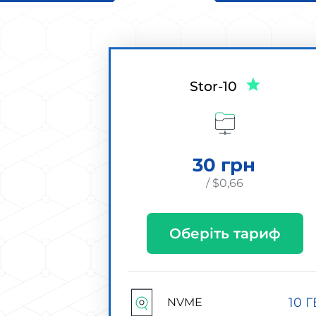
Stor-10
30 грн
/ $0,66
Оберіть тариф
10 Г
NVME