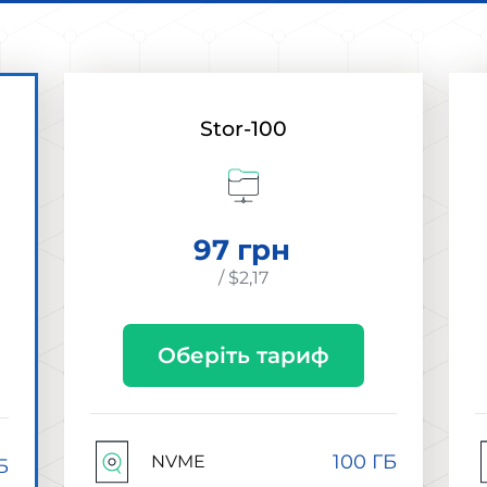
Stor-100
97 грн
/ $2,17
Оберіть тариф
100 ГБ
NVME
Б