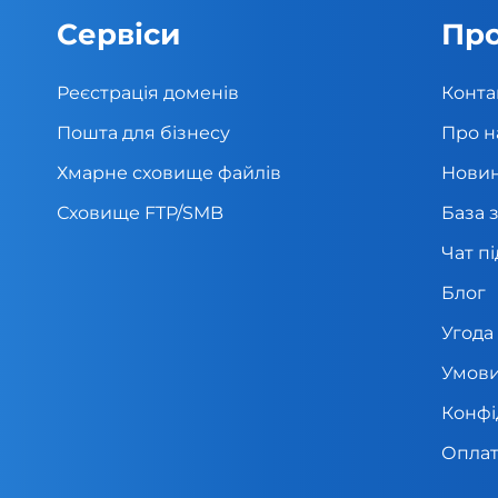
Сервіси
Про
Реєстрація доменів
Конта
Пошта для бізнесу
Про н
Хмарне сховище файлів
Нови
Сховище FTP/SMB
База 
Чат п
Блог
Угода
Умови
Конфі
Оплат