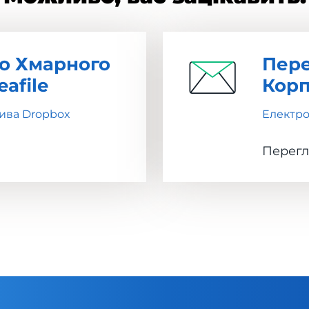
о Хмарного
Пере
afile
Корп
ива Dropbox
Електро
Перегл