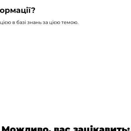
ормації?
ією в базі знань за цією темою.
Можливо, вас зацікавить: