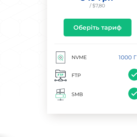
/ $7,80
Оберіть тариф
1000 
NVME
FTP
SMB