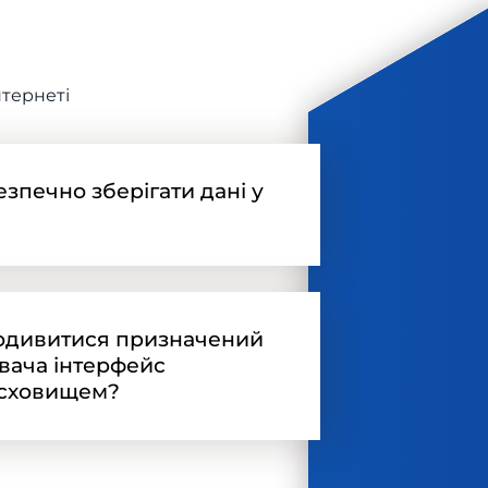
нтернеті
езпечно зберігати дані у
одивитися призначений
вача інтерфейс
 сховищем?