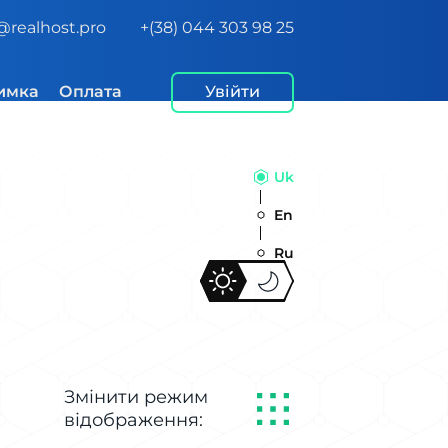
@realhost.pro
+(38) 044 303 98 25
имка
Оплата
Увійти
Uk
En
Ru
Змінити режим
відображення: