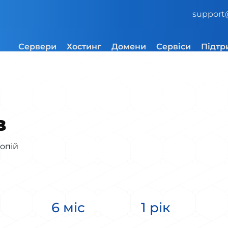
support
Сервери
Хостинг
Домени
Сервіси
Підтр
B
опій
6 міс
1 рік