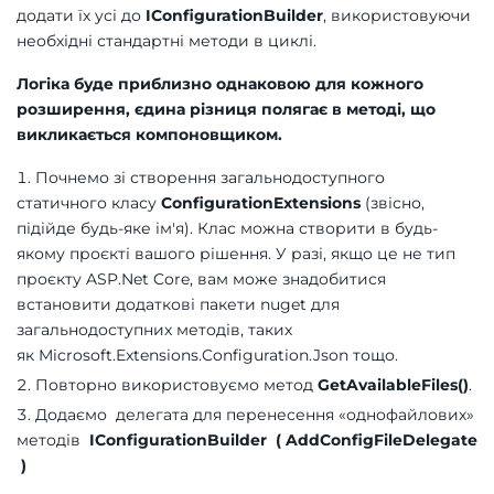
додати їх усі до
IConfigurationBuilder
, використовуючи
необхідні стандартні методи в циклі.
Логіка буде приблизно однаковою для кожного
розширення, єдина різниця полягає в методі, що
викликається компоновщиком.
Почнемо зі створення загальнодоступного
статичного класу
ConfigurationExtensions
(звісно,
підійде будь-яке ім'я). Клас можна створити в будь-
якому проєкті вашого рішення. У разі, якщо це не тип
проєкту ASP.Net Core, вам може знадобитися
встановити додаткові пакети nuget для
загальнодоступних методів, таких
як Microsoft.Extensions.Configuration.Json тощо.
Повторно використовуємо метод
GetAvailableFiles()
.
Додаємо делегата для перенесення «однофайлових»
методів
IConfigurationBuilder ( AddConfigFileDelegate
)