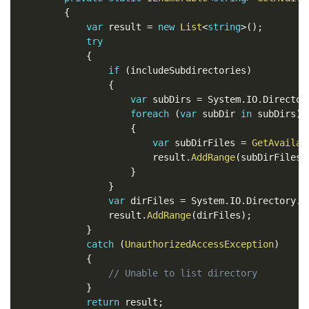
{
var
 result 
=
new
List
<
string
>
(
)
;
try
{
if
(
includeSubdirectories
)
{
var
 subDirs 
=
 System
.
IO
.
Director
foreach
(
var
 subDir 
in
 subDirs
)
{
var
 subDirFiles 
=
GetAvailab
                        result
.
AddRange
(
subDirFiles
)
}
}
var
 dirFiles 
=
 System
.
IO
.
Directory
.
G
                result
.
AddRange
(
dirFiles
)
;
}
catch
(
UnauthorizedAccessException
)
{
// Unable to list directory
}
return
 result
;