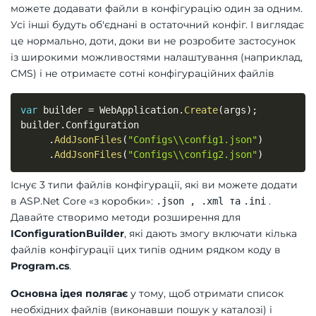
можете додавати файли в конфігурацію один за одним.
Усі інші будуть об'єднані в остаточний конфіг. І виглядає
це нормально, доти, доки ви не розробите застосунок
із широкими можливостями налаштування (наприклад,
CMS) і не отримаєте сотні конфігураційних файлів
var
 builder 
=
 WebApplication
.
Create
(
args
)
;
builder
.
Configuration

.
AddJsonFiles
(
"Configs\\config1.json"
)
.
AddJsonFiles
(
"Configs\\config2.json"
)
Існує 3 типи файлів конфігурації, які ви можете додати
в ASP.Net Core «з коробки»:
.
.json , .xml та
.ini
Давайте створимо методи розширення для
IConfigurationBuilder
, які дають змогу включати кілька
файлів конфігурації цих типів одним рядком коду в
Program.cs
.
Основна ідея полягає
у тому, щоб отримати список
необхідних файлів (виконавши пошук у каталозі) і