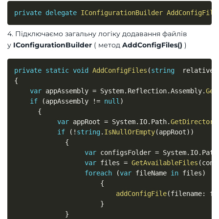
private
delegate
IConfigurationBuilder
AddConfigFile
4. Підключаємо загальну логіку додавання файлів
у
IConfigurationBuilder
( метод
AddConfigFiles()
)
private
static
void
AddConfigFiles
(
string
  relativeP
{
var
 appAssembly 
=
 System
.
Reflection
.
Assembly
.
Get
if
(
appAssembly 
!=
null
)
{
var
 appRoot 
=
 System
.
IO
.
Path
.
GetDirectory
if
(
!
string
.
IsNullOrEmpty
(
appRoot
)
)
{
var
 configsFolder 
=
 System
.
IO
.
Path
var
 files 
=
GetAvailableFiles
(
conf
foreach
(
var
 fileName 
in
 files
)
{
addConfigFile
(
filename
:
 fi
}
}