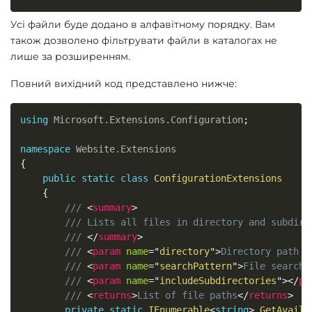
Усі файли буде додано в алфавітному порядку. Вам
також дозволено фільтрувати файли в каталогах не
лише за розширенням.
Повний вихідний код представлено нижче:
using
Microsoft
.
Extensions
.
Configuration
;
namespace
Website
.
Extensions
{
public
static
class
ConfigurationExtensions
{
/// 
<
summary
>
/// Lists all files in directory and subdire
/// 
</
summary
>
/// 
<
param
name
=
"
directory
"
>
Directory path t
/// 
<
param
name
=
"
searchPattern
"
>
File search 
/// 
<
param
name
=
"
includeSubdirectories
"
>
</
pa
/// 
<
returns
>
List of file paths
</
returns
>
private
static
IEnumerable
<
string
>
GetAvaila