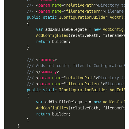
/// 
<
param
name
=
"
relativePath
"
>
Directory to 
/// 
<
param
name
=
"
filenamePattern
"
>
Filename p
public
static
IConfigurationBuilder
AddXmlFi
{
var
 addXmlFileDelegate 
=
new
AddConfigFi
AddConfigFiles
(
relativePath
,
 filenamePat
return
 builder
;
}
/// 
<
summary
>
/// Adds all config files to ConfigurationBu
/// 
</
summary
>
/// 
<
param
name
=
"
relativePath
"
>
Directory to 
/// 
<
param
name
=
"
filenamePattern
"
>
Filename p
public
static
IConfigurationBuilder
AddIniFi
{
var
 addIniFileDelegate 
=
new
AddConfigFi
AddConfigFiles
(
relativePath
,
 filenamePat
return
 builder
;
}
}