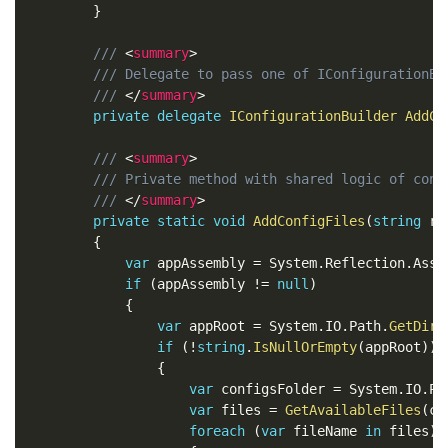
}
/// 
<
summary
>
/// Delegate to pass one of IConfigurationBu
/// 
</
summary
>
private
delegate
IConfigurationBuilder
AddCo
/// 
<
summary
>
/// Private method with shared logic of conf
/// 
</
summary
>
private
static
void
AddConfigFiles
(
string
 re
{
var
 appAssembly 
=
 System
.
Reflection
.
Asse
if
(
appAssembly 
!=
null
)
{
var
 appRoot 
=
 System
.
IO
.
Path
.
GetDire
if
(
!
string
.
IsNullOrEmpty
(
appRoot
)
)
{
var
 configsFolder 
=
 System
.
IO
.
Pa
var
 files 
=
GetAvailableFiles
(
co
foreach
(
var
 fileName 
in
 files
)