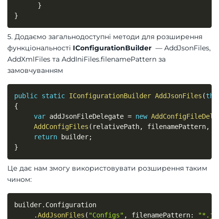
}
}
5. Додаємо загальнодоступні методи для розширення
функціональності
IConfigurationBuilder
— AddJsonFiles,
AddXmlFiles та AddIniFiles.filenamePattern за
замовчуванням
public
static
IConfigurationBuilder
AddJsonFiles
(
thi
{
var
 addJsonFileDelegate 
=
new
AddConfigFileDele
AddConfigFiles
(
relativePath
,
 filenamePattern
,
 A
return
 builder
;
}
Це дає нам змогу використовувати розширення таким
чином:
builder
.
Configuration

.
AddJsonFiles
(
"Configs"
,
filenamePattern
:
"*.js