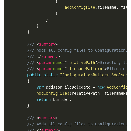
{
addConfigFile
(
filename
:
 file
}
}
}
}
/// 
<
summary
>
/// Adds all config files to ConfigurationBu
/// 
</
summary
>
/// 
<
param
name
=
"
relativePath
"
>
Directory to 
/// 
<
param
name
=
"
filenamePattern
"
>
Filename p
public
static
IConfigurationBuilder
AddJsonF
{
var
 addJsonFileDelegate 
=
new
AddConfigF
AddConfigFiles
(
relativePath
,
 filenamePat
return
 builder
;
}
/// 
<
summary
>
/// Adds all config files to ConfigurationBu
/// 
</
summary
>