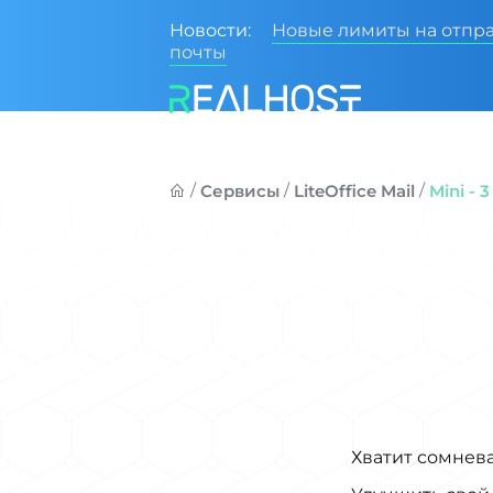
Новости:
Новые лимиты на отпр
почты
/
/
/
Сервисы
LiteOffice Mail
Mini - 
Хватит сомнева