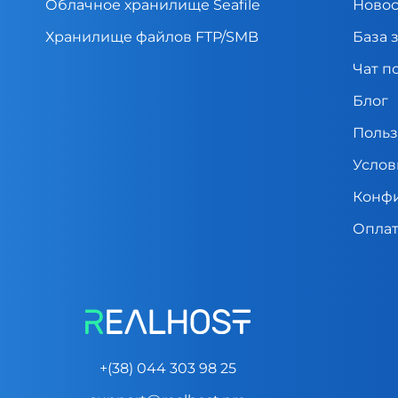
Облачное хранилище Seafile
Новос
Хранилище файлов FTP/SMB
База 
Чат п
Блог
Польз
Услов
Конфи
Оплат
+(38) 044 303 98 25