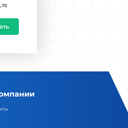
9,75
ать
компании
кты