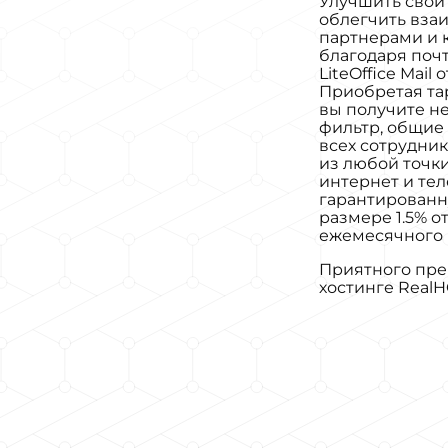
Улучшить свой
облегчить вза
партнерами и 
благодаря поч
LiteOffice Mail 
Приобретая тар
вы получите не
фильтр, общие
всех сотруднико
из любой точки,
интернет и тел
гарантированн
размере 1.5% о
ежемесячного 
Приятного пре
хостинге RealHO