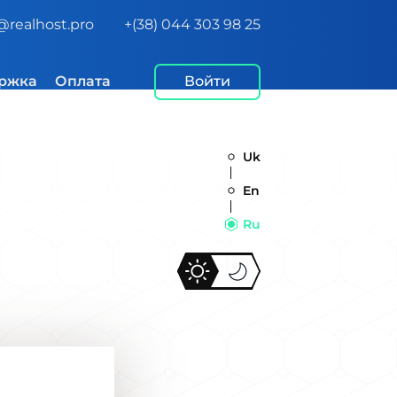
@realhost.pro
+(38) 044 303 98 25
ржка
Оплата
Войти
Uk
En
Ru