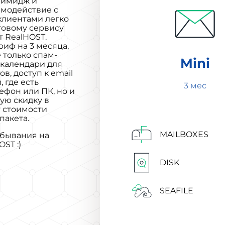
 имидж и
имодействие с
клиентами легко
товому сервису
от RealHOST.
иф на 3 месяца,
 только спам-
Mini
 календари для
в, доступ к email
 где есть
3 мес
ефон или ПК, но и
ую скидку в
т стоимости
пакета.
MAILBOXES
бывания на
ST :)
DISK
SEAFILE