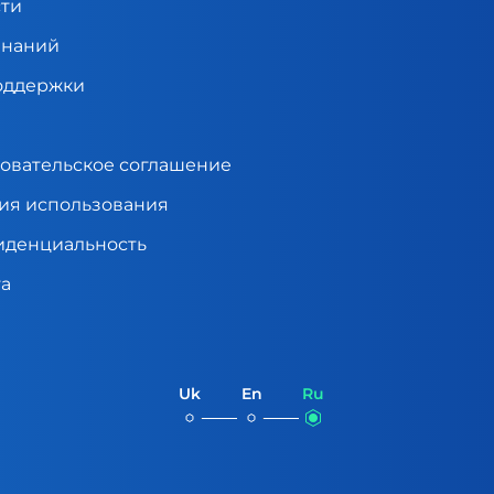
ти
знаний
оддержки
овательское соглашение
ия использования
денциальность
а
Uk
En
Ru