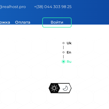
@realhost.pro
+(38) 044 303 98 25
ржка
Оплата
Войти
Uk
En
Ru