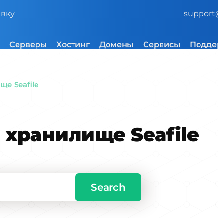
авку
support
Серверы
Хостинг
Домены
Сервисы
Подде
е Seafile
 хранилище Seafile
Search